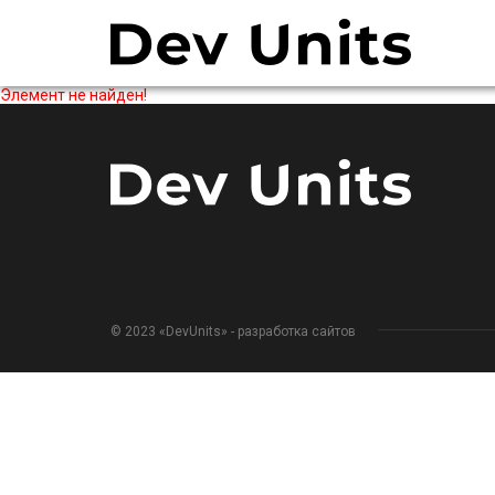
Элемент не найден!
© 2023 «DevUnits» - разработка сайтов