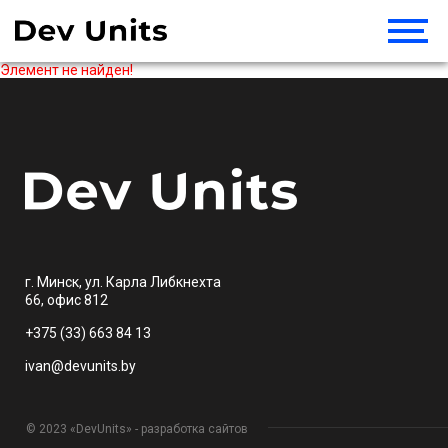
Элемент не найден!
г. Минск, ул. Карла Либкнехта
66, офис 812
+375 (33) 663 84 13
ivan@devunits.by
© 2023 «DevUnits» - разработка сайтов