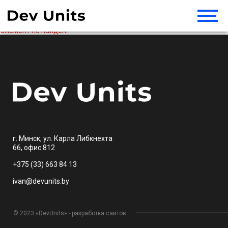
Элемент не найден!
г. Минск, ул. Карла Либкнехта
66, офис 812
+375 (33) 663 84 13
ivan@devunits.by
© 2023 «DevUnits» - разработка сайтов