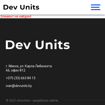
Элемент не найден!
г. Минск, ул. Карла Либкнехта
66, офис 812
+375 (33) 663 84 13
ivan@devunits.by
© 2023 «DevUnits» - разработка сайтов