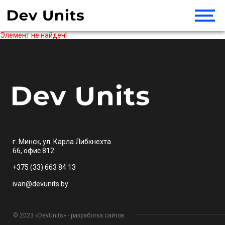
Элемент не найден!
г. Минск, ул. Карла Либкнехта
66, офис 812
+375 (33) 663 84 13
ivan@devunits.by
© 2023 «DevUnits» - разработка сайтов