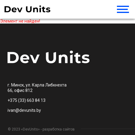
Элемент не найден!
г. Минск, ул. Карла Либкнехта
66, офис 812
+375 (33) 663 84 13
ivan@devunits.by
© 2023 «DevUnits» - разработка сайтов