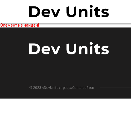
Элемент не найден!
© 2023 «DevUnits» - разработка сайтов