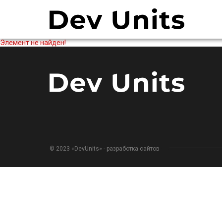
Элемент не найден!
© 2023 «DevUnits» - разработка сайтов