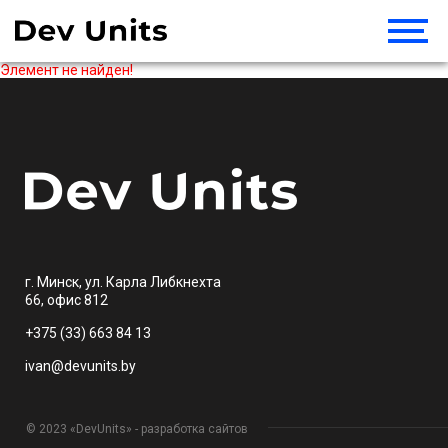
Элемент не найден!
г. Минск, ул. Карла Либкнехта
66, офис 812
+375 (33) 663 84 13
ivan@devunits.by
© 2023 «DevUnits» - разработка сайтов