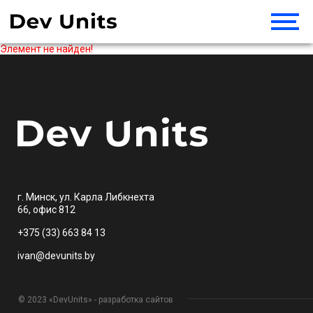
Элемент не найден!
г. Минск, ул. Карла Либкнехта
66, офис 812
+375 (33) 663 84 13
ivan@devunits.by
© 2023 «DevUnits» - разработка сайтов