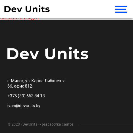
Элемент не найден!
г. Минск, ул. Карла Либкнехта
66, офис 812
+375 (33) 663 84 13
ivan@devunits.by
© 2023 «DevUnits» - разработка сайтов