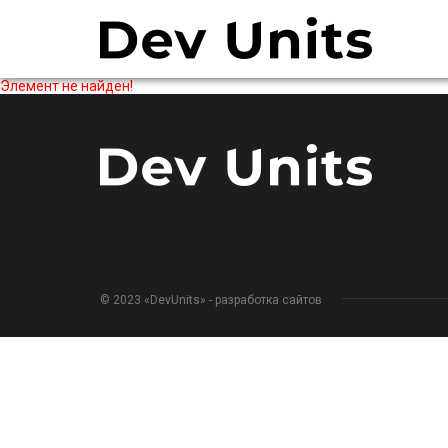
Элемент не найден!
© 2023 «DevUnits» - разработка сайтов