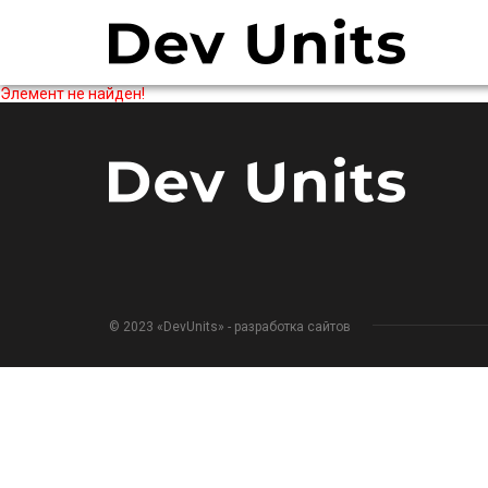
Элемент не найден!
© 2023 «DevUnits» - разработка сайтов