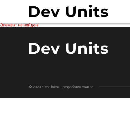
Элемент не найден!
© 2023 «DevUnits» - разработка сайтов