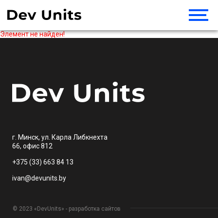
Элемент не найден!
г. Минск, ул. Карла Либкнехта
66, офис 812
+375 (33) 663 84 13
ivan@devunits.by
© 2023 «DevUnits» - разработка сайтов