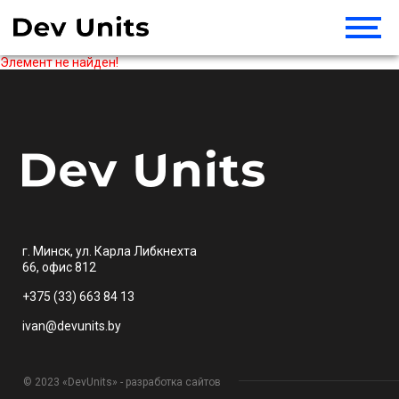
Элемент не найден!
г. Минск, ул. Карла Либкнехта
66, офис 812
+375 (33) 663 84 13
ivan@devunits.by
© 2023 «DevUnits» - разработка сайтов