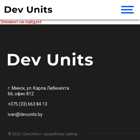
Элемент не найден!
г. Минск, ул. Карла Либкнехта
66, офис 812
+375 (33) 663 84 13
ivan@devunits.by
© 2023 «DevUnits» - разработка сайтов