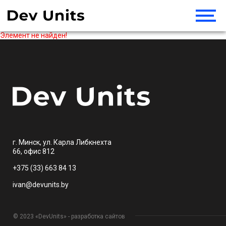
Элемент не найден!
г. Минск, ул. Карла Либкнехта
66, офис 812
+375 (33) 663 84 13
ivan@devunits.by
© 2023 «DevUnits» - разработка сайтов