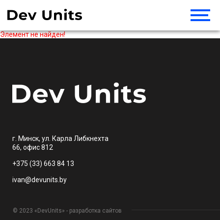
Элемент не найден!
г. Минск, ул. Карла Либкнехта
66, офис 812
+375 (33) 663 84 13
ivan@devunits.by
© 2023 «DevUnits» - разработка сайтов