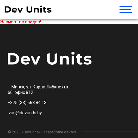
Элемент не найден!
г. Минск, ул. Карла Либкнехта
66, офис 812
+375 (33) 663 84 13
ivan@devunits.by
© 2023 «DevUnits» - разработка сайтов