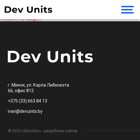
Элемент не найден!
г. Минск, ул. Карла Либкнехта
66, офис 812
+375 (33) 663 84 13
ivan@devunits.by
© 2023 «DevUnits» - разработка сайтов