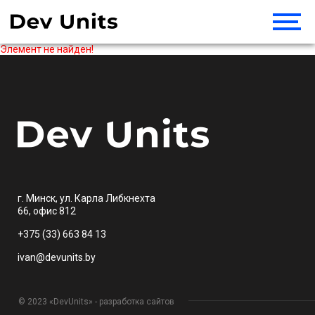
Элемент не найден!
г. Минск, ул. Карла Либкнехта
66, офис 812
+375 (33) 663 84 13
ivan@devunits.by
© 2023 «DevUnits» - разработка сайтов