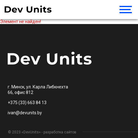
Элемент не найден!
г. Минск, ул. Карла Либкнехта
66, офис 812
+375 (33) 663 84 13
ivan@devunits.by
© 2023 «DevUnits» - разработка сайтов