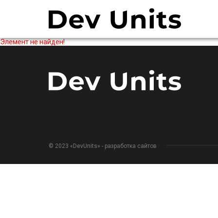
Элемент не найден!
© 2023 «DevUnits» - разработка сайтов