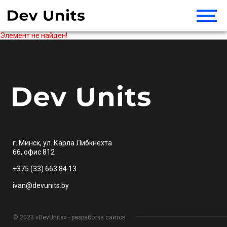
Элемент не найден!
г. Минск, ул. Карла Либкнехта
66, офис 812
+375 (33) 663 84 13
ivan@devunits.by
© 2023 «DevUnits» - разработка сайтов