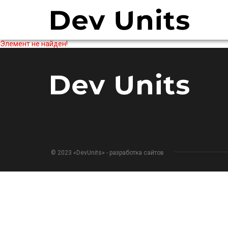
Элемент не найден!
© 2023 «DevUnits» - разработка сайтов