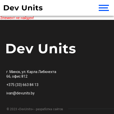
Элемент не найден!
г. Минск, ул. Карла Либкнехта
66, офис 812
+375 (33) 663 84 13
ivan@devunits.by
© 2023 «DevUnits» - разработка сайтов