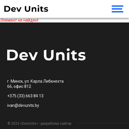
Элемент не найден!
г. Минск, ул. Карла Либкнехта
66, офис 812
+375 (33) 663 84 13
ivan@devunits.by
© 2023 «DevUnits» - разработка сайтов