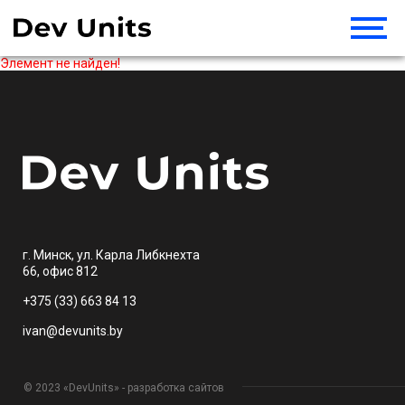
Элемент не найден!
г. Минск, ул. Карла Либкнехта
66, офис 812
+375 (33) 663 84 13
ivan@devunits.by
© 2023 «DevUnits» - разработка сайтов