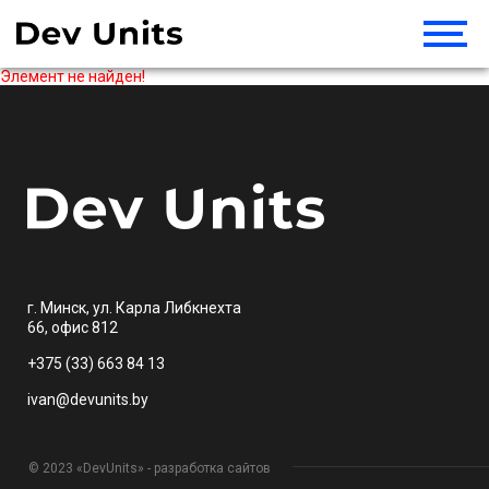
Элемент не найден!
г. Минск, ул. Карла Либкнехта
66, офис 812
+375 (33) 663 84 13
ivan@devunits.by
© 2023 «DevUnits» - разработка сайтов