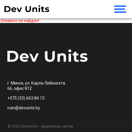
Элемент не найден!
г. Минск, ул. Карла Либкнехта
66, офис 812
+375 (33) 663 84 13
ivan@devunits.by
© 2023 «DevUnits» - разработка сайтов