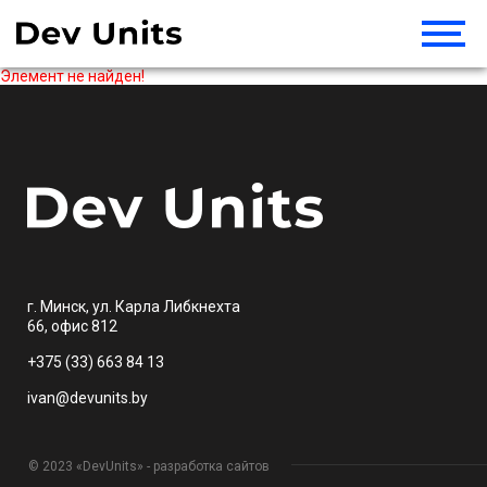
Элемент не найден!
г. Минск, ул. Карла Либкнехта
66, офис 812
+375 (33) 663 84 13
ivan@devunits.by
© 2023 «DevUnits» - разработка сайтов