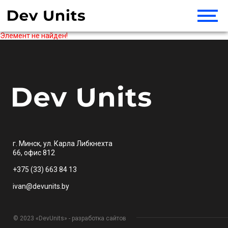
Элемент не найден!
г. Минск, ул. Карла Либкнехта
66, офис 812
+375 (33) 663 84 13
ivan@devunits.by
© 2023 «DevUnits» - разработка сайтов