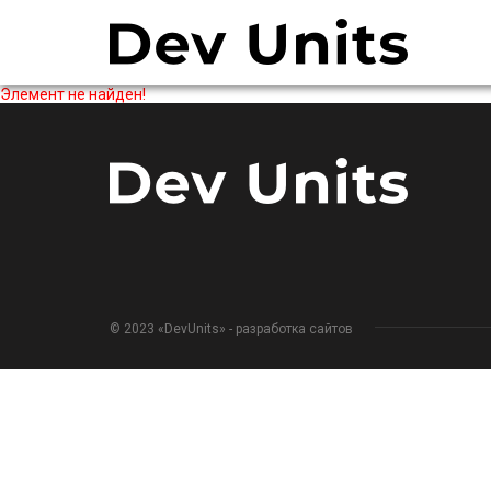
Элемент не найден!
© 2023 «DevUnits» - разработка сайтов