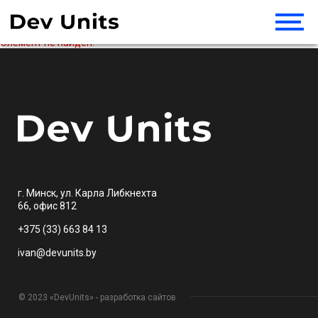
Элемент не найден!
г. Минск, ул. Карла Либкнехта
66, офис 812
+375 (33) 663 84 13
ivan@devunits.by
© 2023 «DevUnits» - разработка сайтов