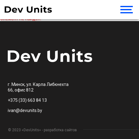
Элемент не найден!
г. Минск, ул. Карла Либкнехта
66, офис 812
+375 (33) 663 84 13
ivan@devunits.by
© 2023 «DevUnits» - разработка сайтов