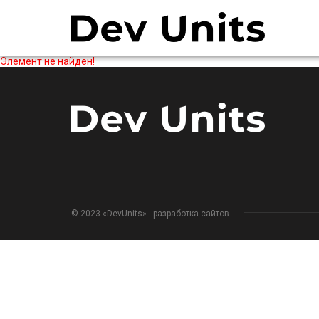
Элемент не найден!
© 2023 «DevUnits» - разработка сайтов