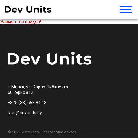
Элемент не найден!
г. Минск, ул. Карла Либкнехта
66, офис 812
+375 (33) 663 84 13
ivan@devunits.by
© 2023 «DevUnits» - разработка сайтов