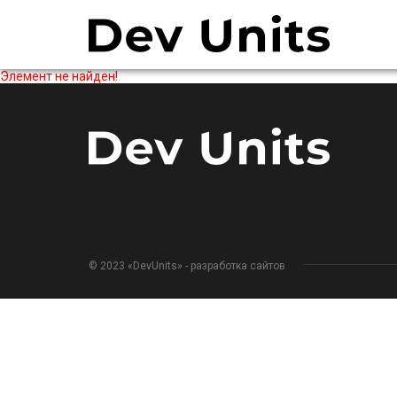
Элемент не найден!
© 2023 «DevUnits» - разработка сайтов