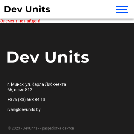
Элемент не найден!
г. Минск, ул. Карла Либкнехта
66, офис 812
+375 (33) 663 84 13
ivan@devunits.by
© 2023 «DevUnits» - разработка сайтов