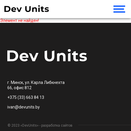
Элемент не найден!
г. Минск, ул. Карла Либкнехта
66, офис 812
+375 (33) 663 84 13
ivan@devunits.by
© 2023 «DevUnits» - разработка сайтов