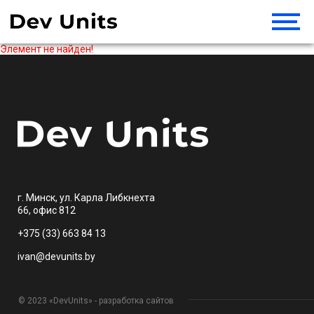
Элемент не найден!
г. Минск, ул. Карла Либкнехта
66, офис 812
+375 (33) 663 84 13
ivan@devunits.by
© 2023 «DevUnits» - разработка сайтов