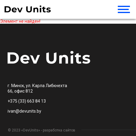
Элемент не найден!
г. Минск, ул. Карла Либкнехта
66, офис 812
+375 (33) 663 84 13
ivan@devunits.by
© 2023 «DevUnits» - разработка сайтов