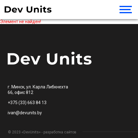
Элемент не найден!
г. Минск, ул. Карла Либкнехта
66, офис 812
+375 (33) 663 84 13
ivan@devunits.by
© 2023 «DevUnits» - разработка сайтов