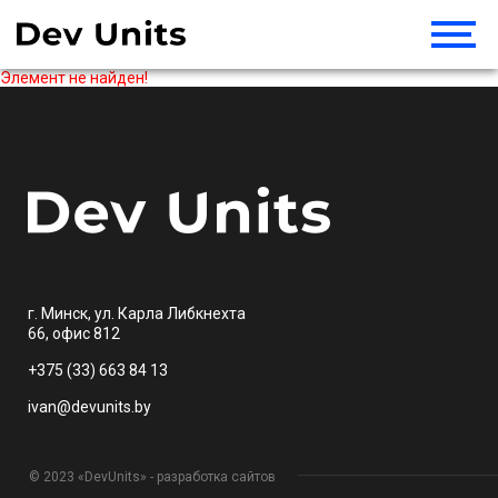
Элемент не найден!
г. Минск, ул. Карла Либкнехта
66, офис 812
+375 (33) 663 84 13
ivan@devunits.by
© 2023 «DevUnits» - разработка сайтов