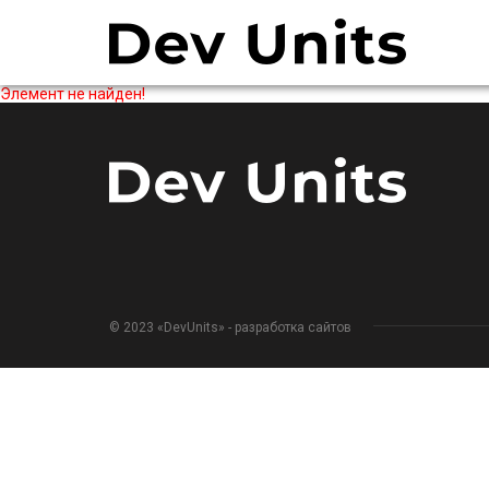
Элемент не найден!
© 2023 «DevUnits» - разработка сайтов