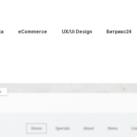
ка
eCommerce
UX/Ui Design
Битрикс24
н